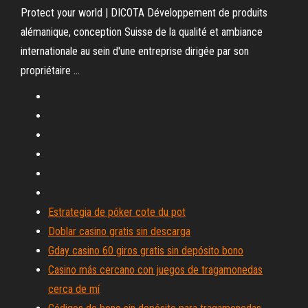
Protect your world | DICOTA Développement de produits
alémanique, conception Suisse de la qualité et ambiance
internationale au sein d'une entreprise dirigée par son
propriétaire ...
Estrategia de póker cote du pot
Doblar casino gratis sin descarga
Gday casino 60 giros gratis sin depósito bono
Casino más cercano con juegos de tragamonedas
cerca de mí