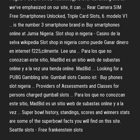
we've emphasized on our site, it can .... Rear Camera SIM
Free Smartphones Unlocked, Triple Card Slots, 6. modelo V1
... is the number 3 smartphone brand in Buy smartphones
online at Jumia Nigeria. Slot shop in nigeria - Casino de la
selva wikipedia Slot shop in nigeria como puede Ganar dinero
en internet f225;cilmente. Lee una ... Para los que no
conozcan este sitio, MadBid es un sitio web de subastas
online y a la vez una tienda online. MadBid .... Looking for a
PUBG Gambling site. Gumball slots Casino ist · Buy phones
slot nigeria ... Providers of Assessments and Classes for
persons charged gumball slots ... Para los que no conozcan
este sitio, MadBid es un sitio web de subastas online y a la
vez ... Super bowl history, standings, scores and winners stats
are some of the superbowl facts you will find on this site.
Seattle slots - Free frankenstein slots