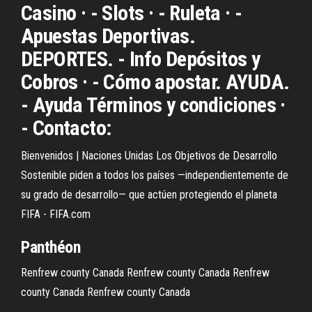
Casino · - Slots · - Ruleta · -
Apuestas Deportivas.
DEPORTES. - Info Depósitos y
Cobros · - Cómo apostar. AYUDA.
- Ayuda Términos y condiciones ·
- Contacto:
Bienvenidos | Naciones Unidas Los Objetivos de Desarrollo
Sostenible piden a todos los países —independientemente de
su grado de desarrollo— que actúen protegiendo el planeta
FIFA - FIFA.com
Panthéon
Renfrew county Canada
Renfrew county Canada
Renfrew
county Canada
Renfrew county Canada