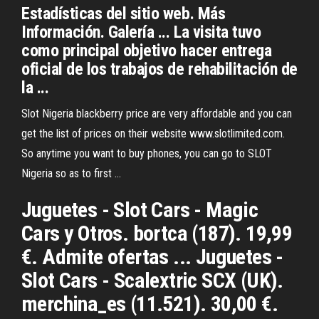
Estadísticas del sitio web. Más
Información. Galería ... La visita tuvo
como principal objetivo hacer entrega
oficial de los trabajos de rehabilitación de
la ...
Slot Nigeria blackberry price are very affordable and you can
get the list of prices on their website www.slotlimited.com.
So anytime you want to buy phones, you can go to SLOT
Nigeria so as to first …
Juguetes - Slot Cars - Magic
Cars y Otros. bortca (187). 19,99
€. Admite ofertas ... Juguetes -
Slot Cars - Scalextric SCX (UK).
merchina_es (11.521). 30,00 €.