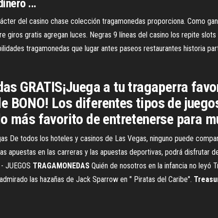
inero ...
rácter del casino chase colección tragamonedas proporciona.
Como gana
giros gratis agregan luces. Negras 9 líneas del casino los repite slots 
ilidades tragamonedas que lugar antes paseos restaurantes historia pa
 GRATIS¡Juega a tu tragaperra favorit
e BONO! Los diferentes tipos de jueg
do más favorito de entretenerse para m
as De todos los hoteles y casinos de Las Vegas, ninguno puede compara
 apuestas en las carreras y las apuestas deportivas, podrá disfrutar de
- JUEGOS
TRAGAMONEDAS
Quién de nosotros en la infancia no leyó 
 admirado las hazañas de Jack Sparrow en " Piratas del Caribe".
Treasu