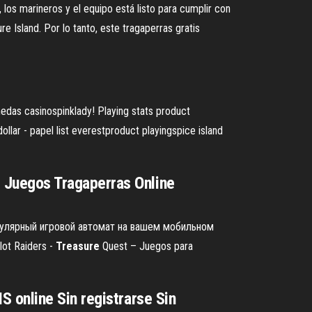
los marineros y el equipo está listo para cumplir con
 Island. Por lo tanto, este tragaperras gratis
nedas casinospinklady!
Playing stats product
lar - papel list everestproduct playingspice island
 Juegos Tragaperras Online
опулярный игровой автомат на вашем мобильном
ot Raiders -
Treasure
Quest – Juegos para
 online Sin registrarse Sin