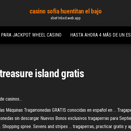
casino sofia huentitan el bajo
xbet1nbxd.web.app
O PARA JACKPOT WHEEL CASINO
HASTA AHORA 4 MÁS DE UN E
easure island gratis
de casinos…
das Máquinas Tragamonedas GRATIS conocidas en español en ... Tragape
edas sin descargar Nuevos Bonos exclusivos tragaperras para Septiemb
. Shopping spree. Sevens and stripes ... tragaperras, practicar gratis 