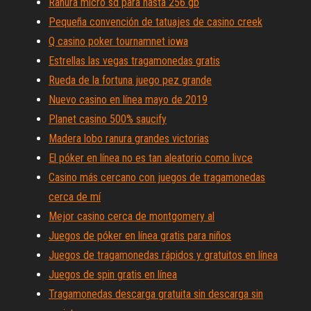
Ranura micro sd para hasta 256 gb
Pequeña convención de tatuajes de casino creek
Q casino poker tournamnet iowa
Estrellas las vegas tragamonedas gratis
Rueda de la fortuna juego pez grande
Nuevo casino en línea mayo de 2019
Planet casino 500% saucify
Madera lobo ranura grandes victorias
El póker en línea no es tan aleatorio como livce
Casino más cercano con juegos de tragamonedas
cerca de mí
Mejor casino cerca de montgomery al
Juegos de póker en línea gratis para niños
Juegos de tragamonedas rápidos y gratuitos en línea
Juegos de spin gratis en línea
Tragamonedas descarga gratuita sin descarga sin