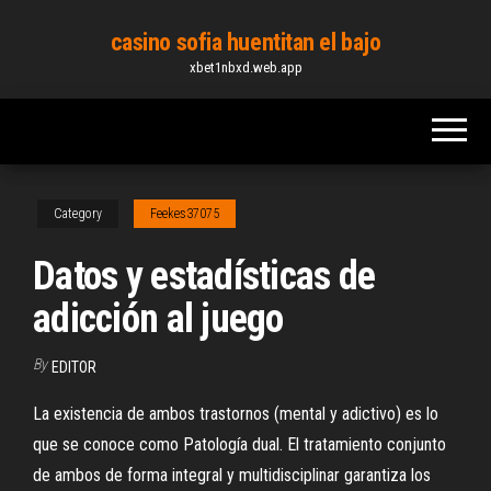
Skip
casino sofia huentitan el bajo
to
xbet1nbxd.web.app
the
content
Category
Feekes37075
Datos y estadísticas de
adicción al juego
By
EDITOR
La existencia de ambos trastornos (mental y adictivo) es lo
que se conoce como Patología dual. El tratamiento conjunto
de ambos de forma integral y multidisciplinar garantiza los