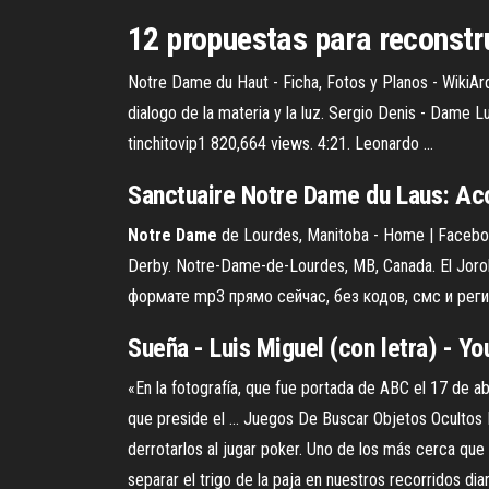
12 propuestas para reconstr
Notre Dame du Haut - Ficha, Fotos y Planos - WikiAr
dialogo de la materia y la luz. Sergio Denis - Dame 
tinchitovip1 820,664 views. 4:21. Leonardo ...
Sanctuaire
Notre
Dame
du Laus: Ac
Notre
Dame
de Lourdes, Manitoba - Home | Facebo
Derby. Notre-Dame-de-Lourdes, MB, Canada. El Jor
формате mp3 прямо сейчас, без кодов, смс и регист
Sueña - Luis Miguel (con letra) - Y
«En la fotografía, que fue portada de ABC el 17 de a
que preside el ... Juegos De Buscar Objetos Ocultos 
derrotarlos al jugar poker. Uno de los más cerca que
separar el trigo de la paja en nuestros recorridos d