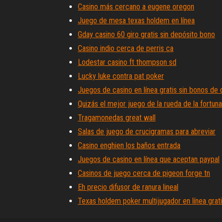
Casino más cercano a eugene oregon
Juego de mesa texas holdem en línea
Gday casino 60 giro gratis sin depósito bono
Casino indio cerca de perris ca
Lodestar casino ft thompson sd
Lucky luke contra pat poker
Juegos de casino en línea gratis sin bonos de
Quizás el mejor juego de la rueda de la fortuna
Tragamonedas great wall
Salas de juego de crucigramas para abreviar
Casino enghien los baños entrada
Juegos de casino en línea que aceptan paypal
Casinos de juego cerca de pigeon forge tn
Eh precio difusor de ranura lineal
Texas holdem poker multijugador en línea grat