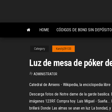
Skip
to
the
content
HOME
CÓDIGOS DE BONO SIN DEPÓSIT
Category
Karoly29133
Luz de mesa de póker d
By
ADMINISTRATOR
Catedral de Amiens - Wikipedia, la enciclopedia libre
Descarga fotos de Notre dame de la garde basilica. 
imágenes 123RF. Compra hoy. Luis Miguel - Sueña.... E
brillará Donde Las almas se unan en luz La bondad, 