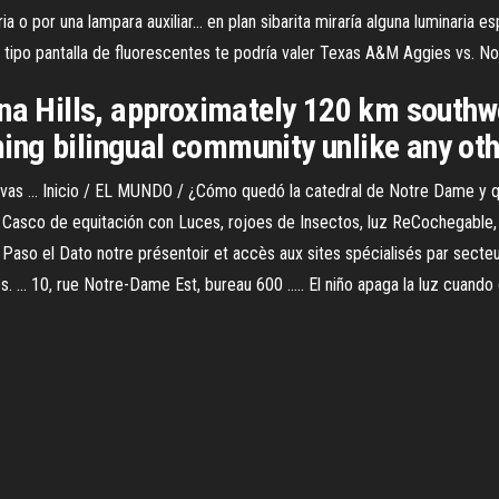
a o por una lampara auxiliar... en plan sibarita miraría alguna luminaria 
 tipo pantalla de fluorescentes te podría valer Texas A&M Aggies vs. No
ina Hills, approximately 120 km southw
ng bilingual community unlike any oth
as ... Inicio / EL MUNDO / ¿Cómo quedó la catedral de Notre Dame y qué 
 Casco de equitación con Luces, rojoes de Insectos, luz ReCochegable
so el Dato notre présentoir et accès aux sites spécialisés par secteurs
... 10, rue Notre-Dame Est, bureau 600 ..... El niño apaga la luz cuando 