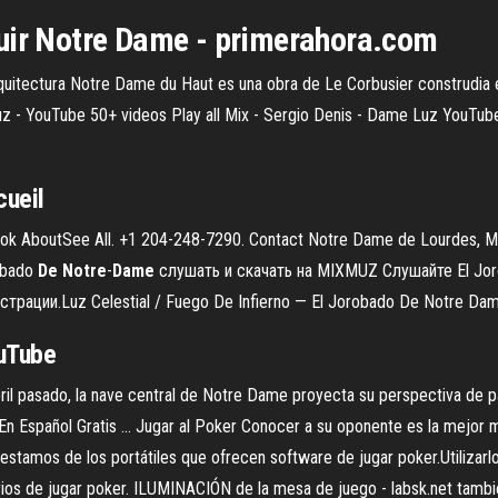
uir
Notre
Dame
- primerahora.com
quitectura Notre Dame du Haut es una obra de Le Corbusier construdia e
Luz - YouTube 50+ videos Play all Mix - Sergio Denis - Dame Luz YouTube
cueil
ok AboutSee All. +1 204-248-7290. Contact Notre Dame de Lourdes, 
obado
De
Notre
-
Dame
слушать и скачать на MIXMUZ Слушайте El Jor
рации.Luz Celestial / Fuego De Infierno — El Jorobado De Notre Dam
ouTube
bril pasado, la nave central de Notre Dame proyecta su perspectiva de 
En Español Gratis ... Jugar al Poker Conocer a su oponente es la mejor
 estamos de los portátiles que ofrecen software de jugar poker.Utilizarl
iarios de jugar poker. ILUMINACIÓN de la mesa de juego - labsk.net tam