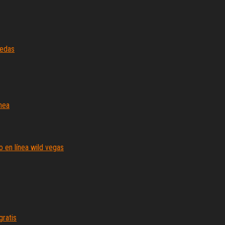
nedas
ínea
o en línea wild vegas
gratis